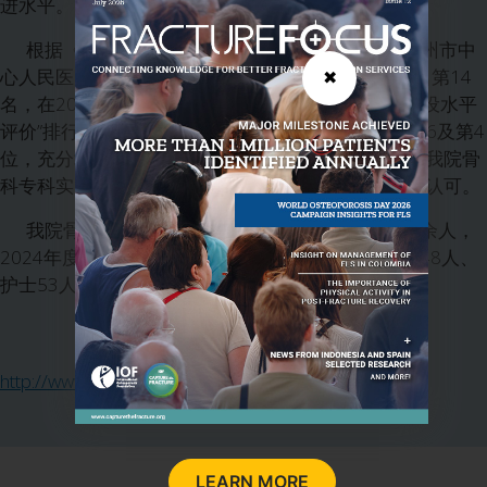
进水平。
根据《中国医院竞争力报告（2022）》显示，惠州市中
心人民医院骨科在2021届全国地级市医院中专科排名第14
✖
名，在2021年“广东省三级综合医院18个学科专业建设水平
评价”排行榜全省127家三级综合医院中，分别位居第6及第4
位，充分彰显了科室学科建设的核心竞争力，标志着我院骨
科专科实力跃入全国地级市医院前列，获得业内高度认可。
我院骨科2024年度门诊共诊治患者人数约70000余人，
2024年度住院人数约5600余人。我院骨科共有医生48人、
护士53人、209张床位、年度手术量约5000余台。
http://www.hzch.gd.cn
LEARN MORE