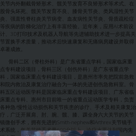
关节内外翻截骨矫形术、髋关节发育不良矫形术等术式。在
股骨头坏死、髋关节发育不良、膝骨关节炎、类风湿性关节
炎、强直性脊柱炎关节病变、血友病性关节炎、骨质疏松症
等疾病的阶梯化治疗上有丰富经验。近年来，应用AI术前设
计、3D打印技术及机器人导航等先进辅助技术进一步提高关
节置换手术质量，推动术后快速康复和无痛病房建设并取得
卓著成效。
骨科二区（脊柱外科）是广东省重点学科，国家临床重
点专科建设项目，骨科三区（创伤外科）是广东省重点学
科，国家临床重点专科建设项目，是惠州市率先把院前急救
和院内救治及康复治疗融合为一体的先进创伤急救科室。骨
科五区运动医学科是国家临床重点专科建设项目、广东省临
床重点专科、惠州市目前唯一的省重点运动医学专科，负责
各种急/慢性运动损伤和关节疾患的诊疗、手术及相关康复治
疗，广泛开展肩、肘、腕、髋、膝、踝全身六大关节的关节
镜微创手术，拥有先进的Smith-nephew和Arthrex关节镜手
术系统，年关节镜手术量600台以上，诊疗水平达到国内先