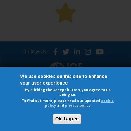
Follow Us
We use cookies on this site to enhance
your user experience
© 2026 INTERNATIONAL OSTEOPOROSIS FOUNDATION
By clicking the Accept button, you agree to us
Cookie Policy
-
Privacy policy
doing so.
To find out more, please read our updated
cookie
policy
and
privacy policy
®
Capture the Fracture
is a registered trademark of IOF
Ok, I agree